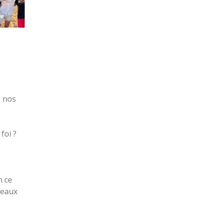
 nos
 foi ?
n ce
veaux