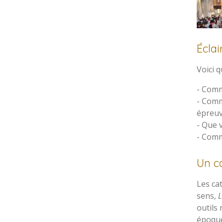
Écla
Voici 
- Com
- Comm
épreuv
- Que 
- Com
Un c
Les ca
sens,
L
outils
époqu