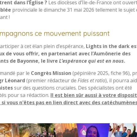
trent dans l’Église ?
Les diocèses d’Île-de-France ont ouver
blée
provinciale le dimanche 31 mai 2026 tellement le sujet 
ant !
mpagnons ce mouvement puissant
articiper à cet élan plein d’espérance,
Lights in the dark es
x de vous offrir, en partenariat avec l’Aumônerie des
nts de Bayonne, le livre
L’espérance qui est en nous
.
mandé par le
Congrès Mission
(pépinière 2025, fiche 96), p
r Léonard
(premier rédacteur de
Fides et ratio
), il pourra ai
istes
sur des questions cruciales. Des spécialistes ont été
tés pour sa rédaction.
Il est bien sûr aussi à votre disposi
i vous n'êtes pas en lien direct avec des catéchumène