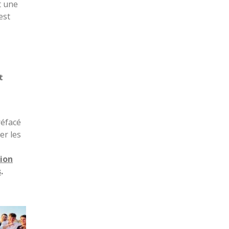
t une
est
t
réfacé
der les
tion
s
.