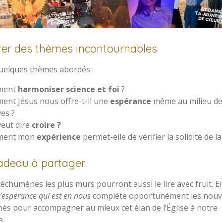
irer des thèmes incontournables
quelques thèmes abordés :
ment
harmoniser science et foi
?
ent Jésus nous offre-t-il une
espérance
même au milieu de
es ?
veut dire
croire ?
ment mon
expérience
permet-elle de vérifier la solidité de la
adeau à partager
téchumènes les plus murs pourront aussi le lire avec fruit. E
’espérance qui est en nous
complète opportunément les nou
 nés pour accompagner au mieux cet élan de l’Église à notre
e.