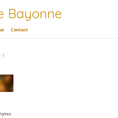
de Bayonne
al
Contact
 !
hytes