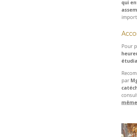
qui en
assem
import
Acco
Pour p
heureu
étudia
Recom
par
Mg
catéch
consul
même s