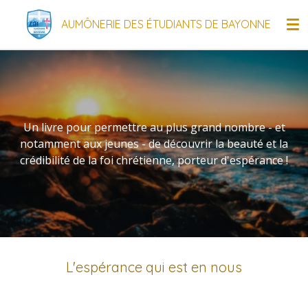
Passer
AUMÔNERIE DES ÉTUDIANTS DE BAYONNE
au
contenu
principal
Un livre pour permettre au plus grand nombre - et
notamment aux jeunes - de découvrir la beauté et la
crédibilité de la foi chrétienne, porteur d'espérance !
L'espérance qui est en nous